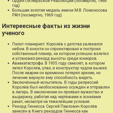
Орден Октябрьской Революции (посмертно, 1966
год)
Большая золотая медаль имени М.В. Ломоносова
РАН (посмертно, 1969 год)
Интереесные факты из жизни
ученого
Пилот-планерист. Королёв с детства увлекался
небом. В юности он спроектировал и построил
собственный планер, на котором успешно взлетел
и установил рекорд высоты среди юниоров.
Авиакатастрофа. В 1935 году самолёт, в котором
летел Королёв, упал, и конструктор чудом выжил.
После аварии он временно потерял зрение, но
лечение вернуло ему способность видеть.
Заключённый-испытатель. В годы репрессий
Королёв был необоснованно осуждён и отправлен
в лагерь. В заключении он проявил мужество и
выдержку, работая над чертежами и эскизами
ракет, несмотря на тяжелейшие условия.
Рекорд Гиннесса. Сергей Павлович Королёв
занесён в Книгу рекордов Гиннесса как