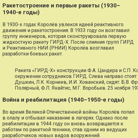
Ракетостроение и первые ракеты (1930–
1940-е годы)
В 1930-х годах Королёв увлекся идеей реактивного
движения и ракетостроения. В 1933 году он возглавил
группу инженеров, которая сконструировала первую
жидкостную ракету ГИРД-X. После слияния групп ГИРД
и Реактивного НИИ (РНИИ) Королёв возглавил
разработки боевых ракет.
Ракета «ГИРД-Х» конструкции Ф.А. Цандера и С.П. 
окружении сотрудников ГИРД. Слева направо стоят: С
Душкин, Л.К. Корнеев, И.И. Хованский, сидят: Б.В. Фр
Полярный, Ф.Л. Якайтис, М.Г. Воробьев. 25 ноября 193
Война и реабилитация (1940–1950-е годы)
Во время Великой Отечественной войны Королёв попал
в опалу и отбывал наказание в лагерях. Однако после
реабилитации в 1944 году он вновь возвращается к
работам по ракетной технике, став одним из ведущих
разработчиков новых видов вооружений.