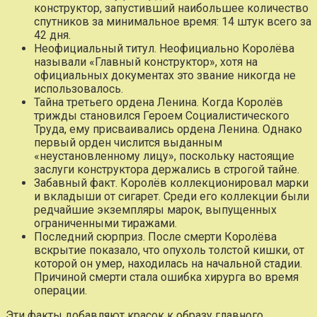
конструктор, запустивший наибольшее количество
спутников за минимальное время: 14 штук всего за
42 дня.
Неофициальный титул. Неофициально Королёва
называли «Главный конструктор», хотя на
официальных документах это звание никогда не
использовалось.
Тайна третьего ордена Ленина. Когда Королёв
трижды становился Героем Социалистического
Труда, ему присваивались ордена Ленина. Однако
первый орден числится выданным
«неустановленному лицу», поскольку настоящие
заслуги конструктора держались в строгой тайне.
Забавный факт. Королёв коллекционировал марки
и вкладыши от сигарет. Среди его коллекции были
редчайшие экземпляры марок, выпущенных
ограниченными тиражами.
Последний сюрприз. После смерти Королёва
вскрытие показало, что опухоль толстой кишки, от
которой он умер, находилась на начальной стадии.
Причиной смерти стала ошибка хирурга во время
операции.
Эти факты добавляют красок к образу главного